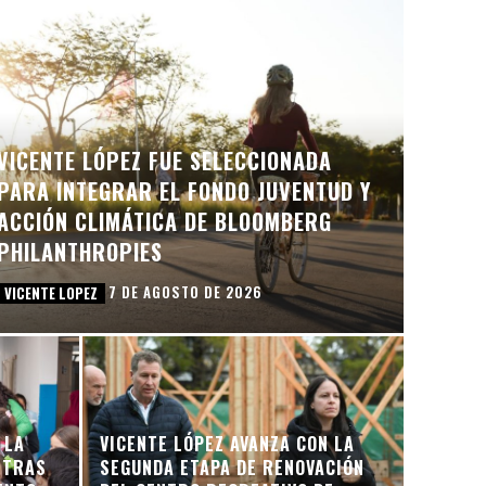
VICENTE LÓPEZ FUE SELECCIONADA
PARA INTEGRAR EL FONDO JUVENTUD Y
ACCIÓN CLIMÁTICA DE BLOOMBERG
PHILANTHROPIES
7 DE AGOSTO DE 2026
VICENTE LOPEZ
 LA
VICENTE LÓPEZ AVANZA CON LA
 TRAS
SEGUNDA ETAPA DE RENOVACIÓN