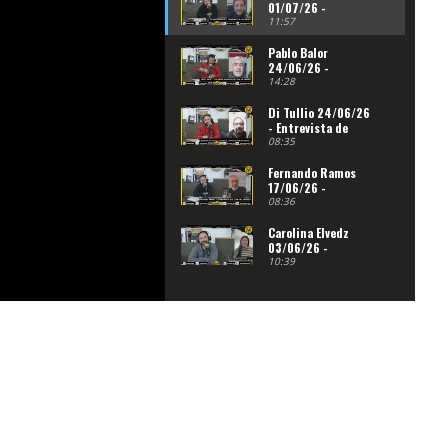
01/07/26 -
Entrevista de
11:57
Adrián Cordara en
Infowebnoticias
Pablo Balor
RADIO
24/06/26 -
Entrevista de
14:28
Adrián Cordara en
Infowebnoticias
Di Tullio 24/06/26
RADIO
- Entrevista de
Adrián Cordara en
08:35
Infowebnoticias
RADIO
Fernando Ramos
17/06/26 -
Entrevista de
08:36
Adrián Cordara en
Infowebnoticias
Carolina Elvedz
RADIO
03/06/26 -
Entrevista de
10:39
Adrián Cordara en
Infowebnoticias
RADIO