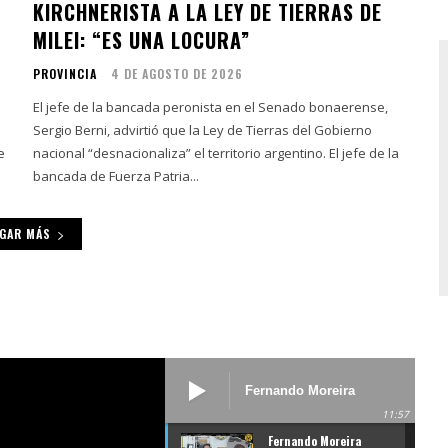
KIRCHNERISTA A LA LEY DE TIERRAS DE
MILEI: “ES UNA LOCURA”
PROVINCIA
4 DE AGOSTO DE 2026
El jefe de la bancada peronista en el Senado bonaerense,
Sergio Berni, advirtió que la Ley de Tierras del Gobierno
nacional “desnacionaliza” el territorio argentino. El jefe de la
bancada de Fuerza Patria...
GAR MÁS
Fernando Moreira
01/07/26 - Entrevista de
11:57
Adrián Cordara en
Fernando Moreira
Infowebnoticias RADIO