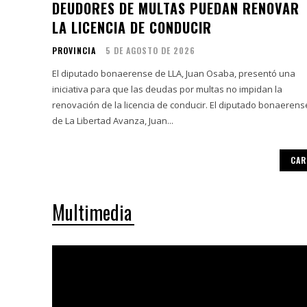
DEUDORES DE MULTAS PUEDAN RENOVAR
LA LICENCIA DE CONDUCIR
PROVINCIA
5 DE AGOSTO DE 2026
El diputado bonaerense de LLA, Juan Osaba, presentó una
iniciativa para que las deudas por multas no impidan la
renovación de la licencia de conducir. El diputado bonaerense
de La Libertad Avanza, Juan...
CAR
Multimedia