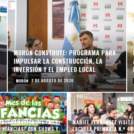
MORÓN CONSTRUYE: PROGRAMA PARA
IMPULSAR LA CONSTRUCCIÓN, LA
INVERSIÓN Y EL EMPLEO LOCAL
7 DE AGOSTO DE 2026
MORÓN
PROGRAMACIÓN DEL “MES
MARIEL FERNÁNDEZ VISITÓ
 INFANCIAS” CON SHOWS Y
ESCUELA PRIMARIA N.º 49