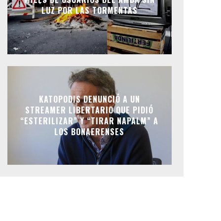
LUZ POR LAS TORMENTAS
KATOPODIS DENUNCIÓ A UN
STREAMER LIBERTARIO QUE PIDIÓ
“ESTERILIZAR” Y “TIRAR NAPALM” A
LOS BONAERENSES