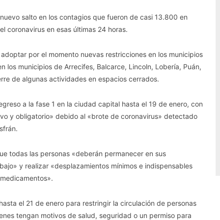
n nuevo salto en los contagios que fueron de casi 13.800 en
l coronavirus en esas últimas 24 horas.
no adoptar por el momento nuevas restricciones en los municipios
n los municipios de Arrecifes, Balcarce, Lincoln, Lobería, Puán,
ierre de algunas actividades en espacios cerrados.
egreso a la fase 1 en la ciudad capital hasta el 19 de enero, con
ivo y obligatorio» debido al «brote de coronavirus» detectado
sfrán.
 que todas las personas «deberán permanecer en sus
rabajo» y realizar «desplazamientos mínimos e indispensables
y medicamentos».
ta el 21 de enero para restringir la circulación de personas
ienes tengan motivos de salud, seguridad o un permiso para