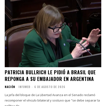
PATRICIA BULLRICH LE PIDIÓ A BRASIL QUE
REPONGA A SU EMBAJADOR EN ARGENTINA
NACIÓN
INFOWEB
-
6 DE AGOSTO DE 2026
La jefa del bloque de La Libertad Avanza en el Senado reclamó
recomponer el vínculo bilateral y sostuvo que "se debe separar la
política de...