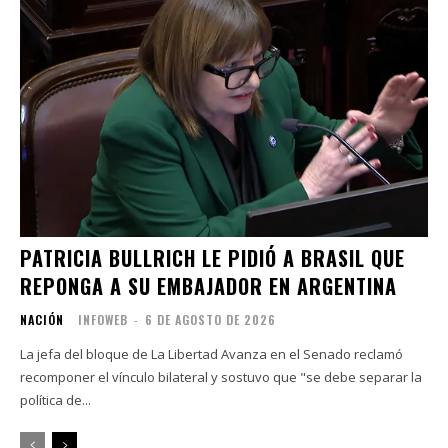
PATRICIA BULLRICH LE PIDIÓ A BRASIL QUE
REPONGA A SU EMBAJADOR EN ARGENTINA
NACIÓN
INFOWEB
-
6 DE AGOSTO DE 2026
La jefa del bloque de La Libertad Avanza en el Senado reclamó
recomponer el vínculo bilateral y sostuvo que "se debe separar la
política de...