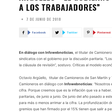
A LOS TRABAJADORES”
7 DE JUNIO DE 2018
Facebook
Twitter
Pinterest
En diálogo con Infowebnoticias
, el titular de Camionero
sindicatos con el gobierno por la discusión paritaria. “L
la cláusula de revisión”, sostuvo. Críticas al modelo econ
Octavio Argüello, titular de Camioneros de San Martín y Tr
Camioneros en diálogo con
Infowebnoticias
: “Nosotros
cifra. Porque creemos que es la inflación que va a hab
paritarias, de junio a junio. De junio del año pasado a es
para más o menos arrimar a la cifra. La profundización d
gremios que han firmado por el 15% tienen que salir a pedi