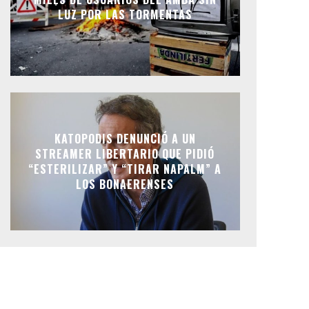
LUZ POR LAS TORMENTAS
KATOPODIS DENUNCIÓ A UN
STREAMER LIBERTARIO QUE PIDIÓ
“ESTERILIZAR” Y “TIRAR NAPALM” A
LOS BONAERENSES