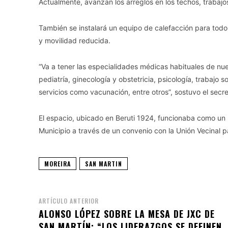
Actualmente, avanzan los arreglos en los techos, trabajos
También se instalará un equipo de calefacción para tod
y movilidad reducida.
“Va a tener las especialidades médicas habituales de nue
pediatría, ginecología y obstetricia, psicología, trabajo 
servicios como vacunación, entre otros”, sostuvo el secr
El espacio, ubicado en Beruti 1924, funcionaba como un 
Municipio a través de un convenio con la Unión Vecinal pa
MOREIRA
SAN MARTIN
ARTÍCULO ANTERIOR
ALONSO LÓPEZ SOBRE LA MESA DE JXC DE
SAN MARTÍN: “LOS LIDERAZGOS SE DEFINEN