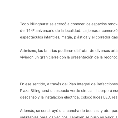
Todo Billinghurst se acercó a conocer los espacios renov
del 144º aniversario de la localidad. La jornada comenz
espectáculos infantiles, magia, plástica y el corredor g
Asimismo, las familias pudieron disfrutar de diversos art
vivieron un gran cierre con la presentación de la recon
En ese sentido, a través del Plan Integral de Refacciones 
Plaza Billinghurst un espacio verde circular, incorporó 
descanso y la instalación eléctrica, colocó luces LED, real
Además, se construyó una cancha de bochas, y otra para 
saludables para los vecinos. También se puso en valor la 