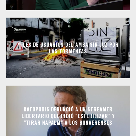
MILES DE USUARIOS DEL AMBA SIN LUZ POR
LAS TORMENTAS
KATOPODIS DENUNCIÓ A UN STREAMER
LIBERTARIO QUE PIDIÓ “ESTERILIZAR” Y
“TIRAR NAPALM” A LOS BONAERENSES