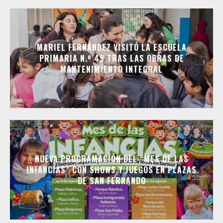
MARIEL FERNÁNDEZ VISITÓ LA ESCUELA
PRIMARIA N.º 49 TRAS LAS OBRAS DE
MANTENIMIENTO INTEGRAL
NUEVA PROGRAMACIÓN DEL “MES DE LAS
INFANCIAS” CON SHOWS Y JUEGOS EN PLAZAS
DE SAN FERNANDO