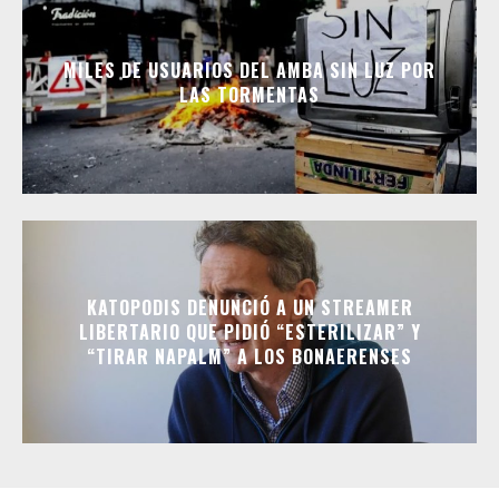
MILES DE USUARIOS DEL AMBA SIN LUZ POR
LAS TORMENTAS
KATOPODIS DENUNCIÓ A UN STREAMER
LIBERTARIO QUE PIDIÓ “ESTERILIZAR” Y
“TIRAR NAPALM” A LOS BONAERENSES