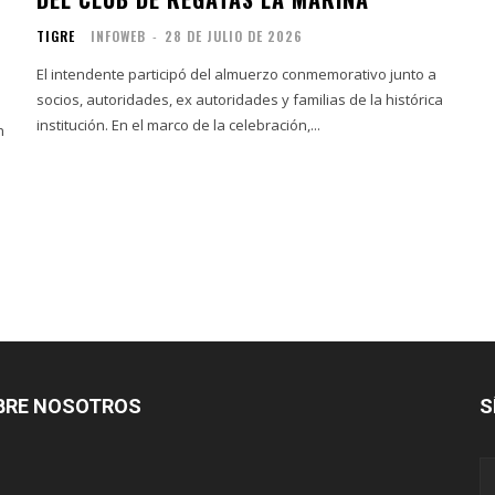
TIGRE
INFOWEB
-
28 DE JULIO DE 2026
El intendente participó del almuerzo conmemorativo junto a
socios, autoridades, ex autoridades y familias de la histórica
institución. En el marco de la celebración,...
n
BRE NOSOTROS
S