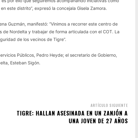
 y es por ello que seguiremos acompañando iniciativas como
en este distrito”, expresó la concejala Gisela Zamora.
mena Guzmán, manifestó: “Vinimos a recorrer este centro de
s de Nordelta y trabajar de forma articulada con el COT. La
guridad de los vecinos de Tigre”.
Servicios Públicos, Pedro Heyde; el secretario de Gobierno,
elta, Esteban Sigón.
ARTÍCULO SIGUIENTE
TIGRE: HALLAN ASESINADA EN UN ZANJÓN A
UNA JOVEN DE 27 AÑOS