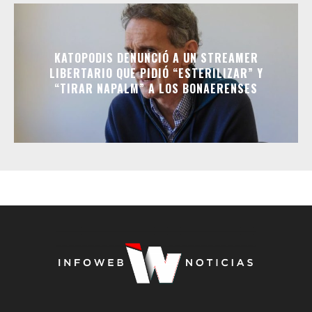
KATOPODIS DENUNCIÓ A UN STREAMER
LIBERTARIO QUE PIDIÓ “ESTERILIZAR” Y
“TIRAR NAPALM” A LOS BONAERENSES