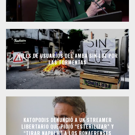
MILES DE USUARIOS DEL AMBA SIN LUZ POR
LAS TORMENTAS
KATOPODIS DENUNCIÓ A UN STREAMER
LIBERTARIO QUE PIDIÓ “ESTERILIZAR” Y
“TIRAR NAPALM” A LOS BONAERENSES