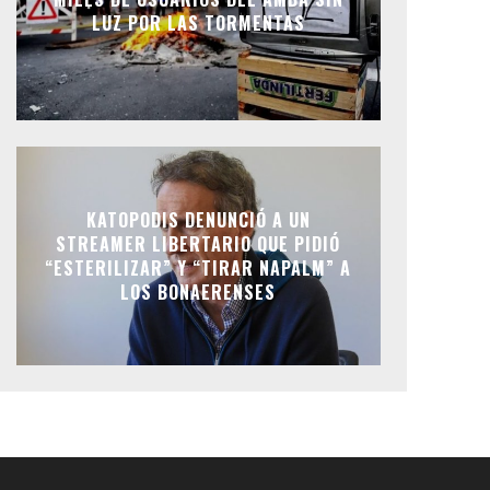
LUZ POR LAS TORMENTAS
KATOPODIS DENUNCIÓ A UN
STREAMER LIBERTARIO QUE PIDIÓ
“ESTERILIZAR” Y “TIRAR NAPALM” A
LOS BONAERENSES