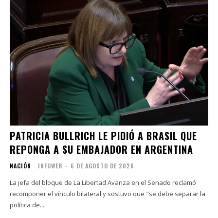
PATRICIA BULLRICH LE PIDIÓ A BRASIL QUE
REPONGA A SU EMBAJADOR EN ARGENTINA
NACIÓN
INFOWEB
-
6 DE AGOSTO DE 2026
La jefa del bloque de La Libertad Avanza en el Senado reclamó
recomponer el vínculo bilateral y sostuvo que "se debe separar la
política de...