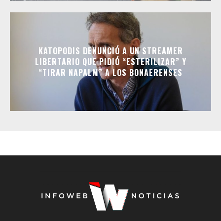
KATOPODIS DENUNCIÓ A UN STREAMER
LIBERTARIO QUE PIDIÓ “ESTERILIZAR” Y
“TIRAR NAPALM” A LOS BONAERENSES