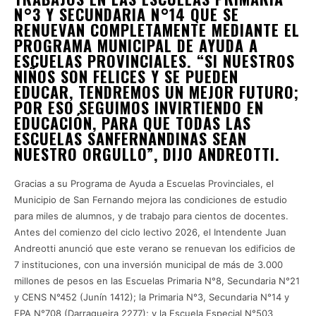
N°3 Y SECUNDARIA N°14 QUE SE
RENUEVAN COMPLETAMENTE MEDIANTE EL
PROGRAMA MUNICIPAL DE AYUDA A
ESCUELAS PROVINCIALES. “SI NUESTROS
NIÑOS SON FELICES Y SE PUEDEN
EDUCAR, TENDREMOS UN MEJOR FUTURO;
POR ESO SEGUIMOS INVIRTIENDO EN
EDUCACIÓN, PARA QUE TODAS LAS
ESCUELAS SANFERNANDINAS SEAN
NUESTRO ORGULLO”, DIJO ANDREOTTI.
Gracias a su Programa de Ayuda a Escuelas Provinciales, el
Municipio de San Fernando mejora las condiciones de estudio
para miles de alumnos, y de trabajo para cientos de docentes.
Antes del comienzo del ciclo lectivo 2026, el Intendente Juan
Andreotti anunció que este verano se renuevan los edificios de
7 instituciones, con una inversión municipal de más de 3.000
millones de pesos en las Escuelas Primaria N°8, Secundaria N°21
y CENS N°452 (Junín 1412); la Primaria N°3, Secundaria N°14 y
EPA N°708 (Darragueira 2277); y la Escuela Especial N°503