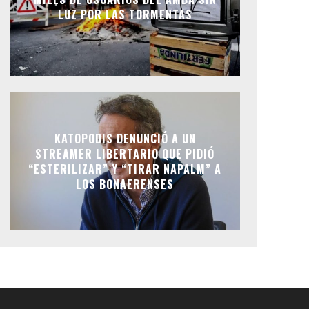
LUZ POR LAS TORMENTAS
KATOPODIS DENUNCIÓ A UN
STREAMER LIBERTARIO QUE PIDIÓ
“ESTERILIZAR” Y “TIRAR NAPALM” A
LOS BONAERENSES