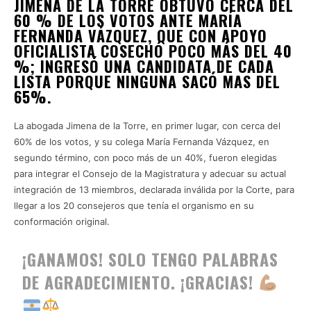
JIMENA DE LA TORRE OBTUVO CERCA DEL
60 % DE LOS VOTOS ANTE MARÍA
FERNANDA VÁZQUEZ, QUE CON APOYO
OFICIALISTA COSECHÓ POCO MÁS DEL 40
%; INGRESÓ UNA CANDIDATA DE CADA
LISTA PORQUE NINGUNA SACÓ MAS DEL
65%.
La abogada Jimena de la Torre, en primer lugar, con cerca del
60% de los votos, y su colega María Fernanda Vázquez, en
segundo término, con poco más de un 40%, fueron elegidas
para integrar el Consejo de la Magistratura y adecuar su actual
integración de 13 miembros, declarada inválida por la Corte, para
llegar a los 20 consejeros que tenía el organismo en su
conformación original.
¡GANAMOS! SOLO TENGO PALABRAS
DE AGRADECIMIENTO. ¡GRACIAS!