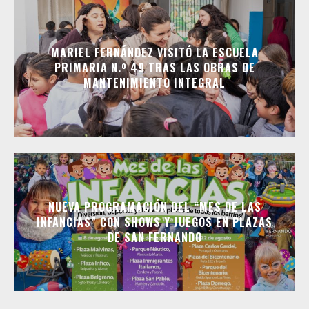
MARIEL FERNÁNDEZ VISITÓ LA ESCUELA
PRIMARIA N.º 49 TRAS LAS OBRAS DE
MANTENIMIENTO INTEGRAL
NUEVA PROGRAMACIÓN DEL “MES DE LAS
INFANCIAS” CON SHOWS Y JUEGOS EN PLAZAS
DE SAN FERNANDO