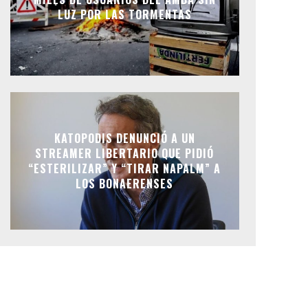
LUZ POR LAS TORMENTAS
KATOPODIS DENUNCIÓ A UN
STREAMER LIBERTARIO QUE PIDIÓ
“ESTERILIZAR” Y “TIRAR NAPALM” A
LOS BONAERENSES