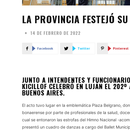
LA PROVINCIA FESTEJÓ SU
14 DE FEBRERO DE 2022
Facebook
Twitter
Pinterest
JUNTO A INTENDENTES Y FUNCIONARI
KICILLOF CELEBRÓ EN LUJÁN EL 202º
BUENOS AIRES.
El acto tuvo lugar en la emblemática Plaza Belgrano, don
bonaerense por parte de profesionales de la salud, docen
cual se entonaron las estrofas del Himno Nacional -aco
presentó un cuadro de danzas a cargo del Ballet Municipa