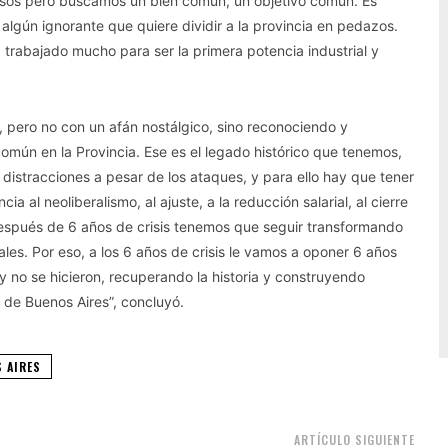
sos pero buscamos un bien común, un objetivo común. Es
algún ignorante que quiere dividir a la provincia en pedazos.
 trabajado mucho para ser la primera potencia industrial y
a, pero no con un afán nostálgico, sino reconociendo y
omún en la Provincia. Ese es el legado histórico que tenemos,
 distracciones a pesar de los ataques, y para ello hay que tener
 al neoliberalismo, al ajuste, a la reducción salarial, al cierre
espués de 6 años de crisis tenemos que seguir transformando
es. Por eso, a los 6 años de crisis le vamos a oponer 6 años
 no se hicieron, recuperando la historia y construyendo
a de Buenos Aires”, concluyó.
S AIRES
ARTÍCULO SIGUIENTE