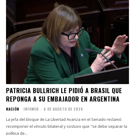
PATRICIA BULLRICH LE PIDIÓ A BRASIL QUE
REPONGA A SU EMBAJADOR EN ARGENTINA
NACIÓN
INFOWEB
-
6 DE AGOSTO DE 2026
La jefa del bloque de La Libertad Avanza en el Senado reclamó
recomponer el vínculo bilateral y sostuvo que "se debe separar la
política de...