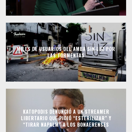
MILES DE USUARIOS DEL AMBA SIN LUZ POR
LAS TORMENTAS
KATOPODIS DENUNCIÓ A UN STREAMER
LIBERTARIO QUE PIDIÓ “ESTERILIZAR” Y
“TIRAR NAPALM” A LOS BONAERENSES