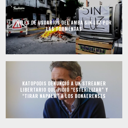
MILES DE USUARIOS DEL AMBA SIN LUZ POR
LAS TORMENTAS
KATOPODIS DENUNCIÓ A UN STREAMER
LIBERTARIO QUE PIDIÓ “ESTERILIZAR” Y
“TIRAR NAPALM” A LOS BONAERENSES