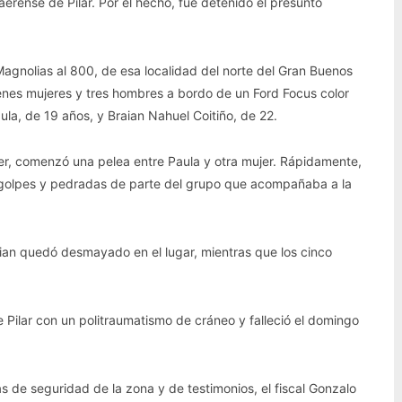
aerense de Pilar. Por el hecho, fue detenido el presunto
 Magnolias al 800, de esa localidad del norte del Gran Buenos
venes mujeres y tres hombres a bordo de un Ford Focus color
la, de 19 años, y Braian Nahuel Coitiño, de 22.
er, comenzó una pelea entre Paula y otra mujer. Rápidamente,
ó golpes y pedradas de parte del grupo que acompañaba a la
aian quedó desmayado en el lugar, mientras que los cinco
 de Pilar con un politraumatismo de cráneo y falleció el domingo
s de seguridad de la zona y de testimonios, el fiscal Gonzalo