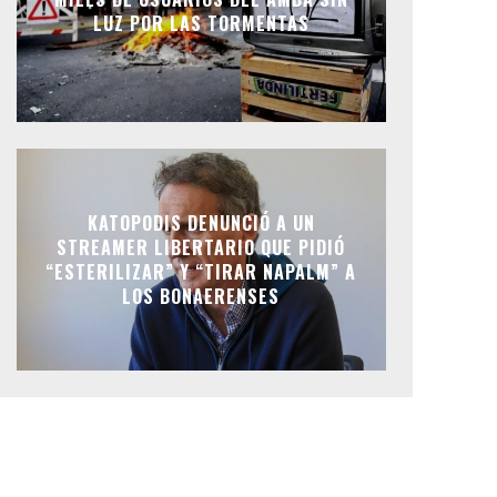
LUZ POR LAS TORMENTAS
KATOPODIS DENUNCIÓ A UN
STREAMER LIBERTARIO QUE PIDIÓ
“ESTERILIZAR” Y “TIRAR NAPALM” A
LOS BONAERENSES