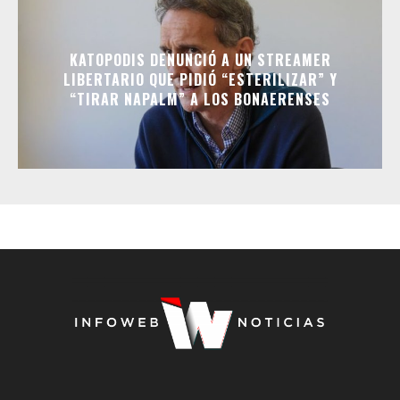
KATOPODIS DENUNCIÓ A UN STREAMER
LIBERTARIO QUE PIDIÓ “ESTERILIZAR” Y
“TIRAR NAPALM” A LOS BONAERENSES