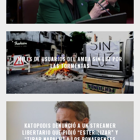
MILES DE USUARIOS DEL AMBA SIN LUZ POR
LAS TORMENTAS
KATOPODIS DENUNCIÓ A UN STREAMER
LIBERTARIO QUE PIDIÓ “ESTERILIZAR” Y
“TIRAR NAPALM” A LOS BONAERENSES