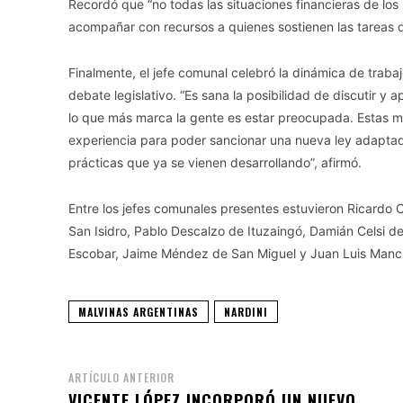
Recordó que “no todas las situaciones financieras de los 
acompañar con recursos a quienes sostienen las tareas de
Finalmente, el jefe comunal celebró la dinámica de trabaj
debate legislativo. “Es sana la posibilidad de discutir y
lo que más marca la gente es estar preocupada. Estas me
experiencia para poder sancionar una nueva ley adaptada
prácticas que ya se vienen desarrollando”, afirmó.
Entre los jefes comunales presentes estuvieron Ricard
San Isidro, Pablo Descalzo de Ituzaingó, Damián Celsi de
Escobar, Jaime Méndez de San Miguel y Juan Luis Manci
MALVINAS ARGENTINAS
NARDINI
ARTÍCULO ANTERIOR
VICENTE LÓPEZ INCORPORÓ UN NUEVO