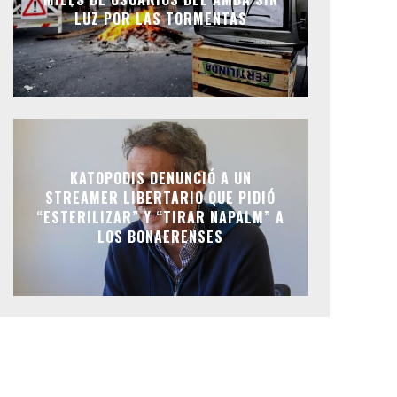
LUZ POR LAS TORMENTAS
KATOPODIS DENUNCIÓ A UN
STREAMER LIBERTARIO QUE PIDIÓ
“ESTERILIZAR” Y “TIRAR NAPALM” A
LOS BONAERENSES