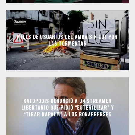
MILES DE USUARIOS DEL AMBA SIN LUZ POR
LAS TORMENTAS
KATOPODIS DENUNCIÓ A UN STREAMER
LIBERTARIO QUE PIDIÓ “ESTERILIZAR” Y
“TIRAR NAPALM” A LOS BONAERENSES