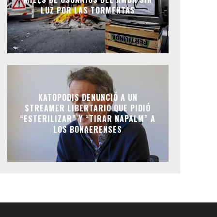
LUZ POR LAS TORMENTAS
KATOPODIS DENUNCIÓ A UN
STREAMER LIBERTARIO QUE PIDIÓ
“ESTERILIZAR” Y “TIRAR NAPALM” A
LOS BONAERENSES