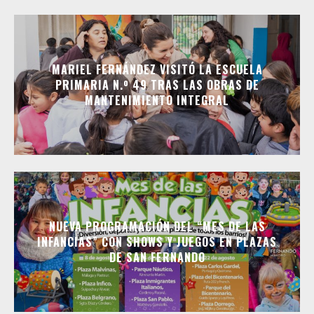
MARIEL FERNÁNDEZ VISITÓ LA ESCUELA
PRIMARIA N.º 49 TRAS LAS OBRAS DE
MANTENIMIENTO INTEGRAL
NUEVA PROGRAMACIÓN DEL “MES DE LAS
INFANCIAS” CON SHOWS Y JUEGOS EN PLAZAS
DE SAN FERNANDO