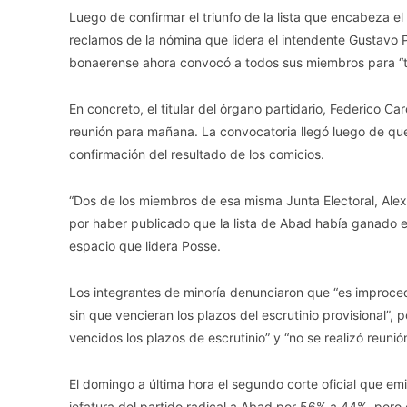
Luego de confirmar el triunfo de la lista que encabeza e
reclamos de la nómina que lidera el intendente Gustavo P
bonaerense ahora convocó a todos sus miembros para “tra
En concreto, el titular del órgano partidario, Federico C
reunión para mañana. La convocatoria llegó luego de que 
confirmación del resultado de los comicios.
“Dos de los miembros de esa misma Junta Electoral, Alexi
por haber publicado que la lista de Abad había ganado en
espacio que lidera Posse.
Los integrantes de minoría denunciaron que “es improce
sin que vencieran los plazos del escrutinio provisional”, 
vencidos los plazos de escrutinio” y “no se realizó reunió
El domingo a última hora el segundo corte oficial que em
jefatura del partido radical a Abad por 56% a 44%, pero