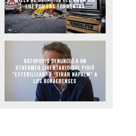
LUZ POR LAS TORMENTAS
KATOPODIS DENUNCIÓ A UN
STREAMER LIBERTARIO QUE PIDIÓ
“ESTERILIZAR” Y “TIRAR NAPALM” A
LOS BONAERENSES