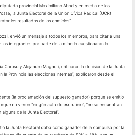
l diputado provincial Maximiliano Abad y en medio de los
osse, la Junta Electoral de la Unión Cívica Radical (UCR)
tar los resultados de los comicios”.
arozzi, envió un mensaje a todos los miembros, para citar a una
los integrantes por parte de la minoría cuestionaran la
a Caruso y Alejandro Magneti, criticaron la decisión de la Junta
 la Provincia las elecciones internas”, explicaron desde el
dente (la proclamación del supuesto ganador) porque se emitió
porque no vieron “ningún acta de escrutinio”, “no se encuentran
n alguna de la Junta Electoral”.
itió la Junta Electoral daba como ganador de la compulsa por la
 el lunes dio cuenta de un resultado de 52% a 48%, con un