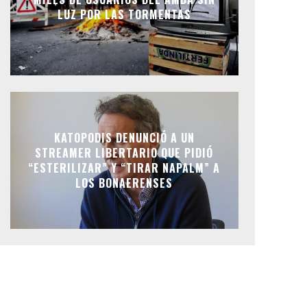
LUZ POR LAS TORMENTAS
KATOPODIS DENUNCIÓ A UN
STREAMER LIBERTARIO QUE PIDIÓ
“ESTERILIZAR” Y “TIRAR NAPALM” A
LOS BONAERENSES