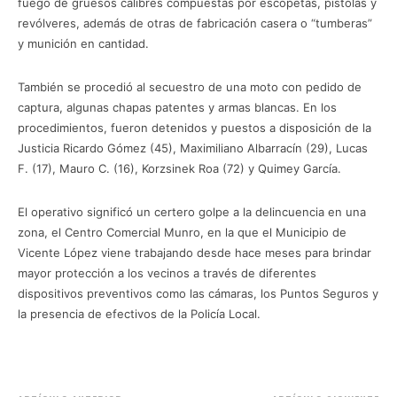
fuego de gruesos calibres compuestas por escopetas, pistolas y
í
revólveres, además de otras de fabricación casera o “tumberas”
d
y munición en cantidad.
e
o
También se procedió al secuestro de una moto con pedido de
captura, algunas chapas patentes y armas blancas. En los
procedimientos, fueron detenidos y puestos a disposición de la
Justicia Ricardo Gómez (45), Maximiliano Albarracín (29), Lucas
F. (17), Mauro C. (16), Korzsinek Roa (72) y Quimey García.
El operativo significó un certero golpe a la delincuencia en una
zona, el Centro Comercial Munro, en la que el Municipio de
Vicente López viene trabajando desde hace meses para brindar
mayor protección a los vecinos a través de diferentes
dispositivos preventivos como las cámaras, los Puntos Seguros y
la presencia de efectivos de la Policía Local.