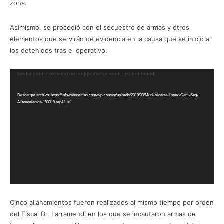
zona.
Asimismo, se procedió con el secuestro de armas y otros
elementos que servirán de evidencia en la causa que se inició a
los detenidos tras el operativo.
R
Media error: Format(s) not supported or source(s) not found
e
Descargar archivo: https://infowebnoticias.com/wp-content/uploads/2019/03/Muni-Vicente-Lopez-Cam-Seg-
p
Allanamientos-180319.mp4?_=1
r
o
d
u
c
t
o
r
d
Cinco allanamientos fueron realizados al mismo tiempo por orden
e
del Fiscal Dr. Larramendi en los que se incautaron armas de
v