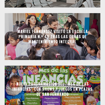
MARIEL FERNÁNDEZ VISITÓ LA ESCUELA
PRIMARIA N.º 49 TRAS LAS OBRAS DE
MANTENIMIENTO INTEGRAL
NUEVA PROGRAMACIÓN DEL “MES DE LAS
INFANCIAS” CON SHOWS Y JUEGOS EN PLAZAS
DE SAN FERNANDO