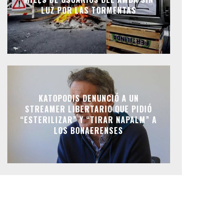
LUZ POR LAS TORMENTAS
KATOPODIS DENUNCIÓ A UN
STREAMER LIBERTARIO QUE PIDIÓ
“ESTERILIZAR” Y “TIRAR NAPALM” A
LOS BONAERENSES