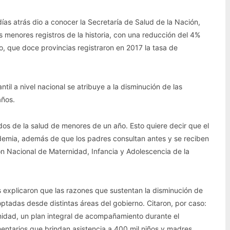
días atrás dio a conocer la Secretaría de Salud de la Nación,
os menores registros de la historia, con una reducción del 4%
o, que doce provincias registraron en 2017 la tasa de
til a nivel nacional se atribuye a la disminución de las
años.
dos de la salud de menores de un año. Esto quiere decir que el
idemia, además de que los padres consultan antes y se reciben
ción Nacional de Maternidad, Infancia y Adolescencia de la
es explicaron que las razones que sustentan la disminución de
ptadas desde distintas áreas del gobierno. Citaron, por caso:
rnidad, un plan integral de acompañamiento durante el
ntarios que brindan asistencia a 400 mil niños y madres