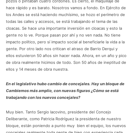
pozos o pintaban cuatro cordones. Es cierto, el maquillaje de
hace rápido y es barato. Nosotros vamos a fondo. En Ejército de
los Andes se está haciendo muchísimo, se hozo el perímetro de
todas las calles y accesos, se está trabajando el tema de las
cloacas. Se hace una importante inversión en cloacas y esto la
gente no lo ve. Porque pasan por ahí y no ven nada. No tiene
impacto político, pero sí impacto social al beneficiarle la vida a la
gente. Por otro lado nos critican el atraso de Barrio Derqui y
ellos estuvieron 50 años sin hacer nada. Ahora, en un año y pico
de obra realmente hicimos de todo. Son 50 años de ineptitud de
ellos y 14 meses de obra nuestra.
En el legislativo hubo cambio de concejales. Hay un bloque de
Cambiemos más amplio, con nuevas figuras ¿Cómo se está
trabajando con los nuevos concejales?
Muy bien. Tanto Sergio Iacovino, presidente del Concejo
Deliberante, como Patricia Rodríguez la presidenta de nuestro
bloque, están poniendo a punto muy bien el equipo, los nuevos
concejales realmente toda gente de bien con experiencia cada