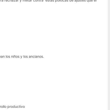
 rechazar y militar contra estas políticas de ajustes que el
 los niños y los ancianos.
.
llo productivo