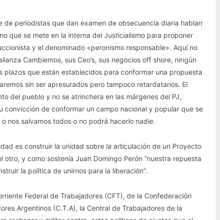
 de periodistas que dan examen de obsecuencia diaria hablan
rno que se mete en la interna del Justicialismo para proponer
uccionista y el denominado «peronismo responsable». Aquí no
lianza Cambiemos, sus Ceo’s, sus negocios off shore, ningún
os plazos que están establecidos para conformar una propuesta
haremos sin ser apresurados pero tampoco retardatarios. El
nto del pueblo y no se atrinchera en las márgenes del PJ,
u convicción de conformar un campo nacional y popular que se
e o nos salvamos todos o no podrá hacerlo nadie.
idad es construir la unidad sobre la articulación de un Proyecto
l otro, y como sostenía Juan Domingo Perón “nuestra repuesta
struir la política de unirnos para la liberación”.
rriente Federal de Trabajadores (CFT), de la Confederación
ores Argentinos (C.T.A), la Central de Trabajadores de la