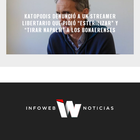
KATOPODIS DENUNCIÓ A UN STREAMER
LIBERTARIO QUE PIDIÓ “ESTERILIZAR” Y
“TIRAR NAPALM” A LOS BONAERENSES