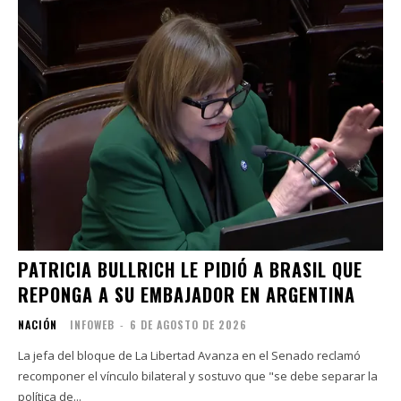
PATRICIA BULLRICH LE PIDIÓ A BRASIL QUE
REPONGA A SU EMBAJADOR EN ARGENTINA
NACIÓN
INFOWEB
-
6 DE AGOSTO DE 2026
La jefa del bloque de La Libertad Avanza en el Senado reclamó
recomponer el vínculo bilateral y sostuvo que "se debe separar la
política de...