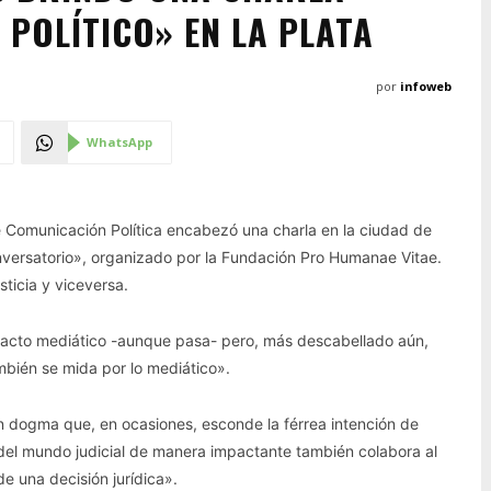
 POLÍTICO» EN LA PLATA
por
infoweb
WhatsApp
e Comunicación Política encabezó una charla en la ciudad de
onversatorio», organizado por la Fundación Pro Humanae Vitae.
sticia y viceversa.
mpacto mediático -aunque pasa- pero, más descabellado aún,
mbién se mida por lo mediático».
n dogma que, en ocasiones, esconde la férrea intención de
 del mundo judicial de manera impactante también colabora al
e una decisión jurídica».