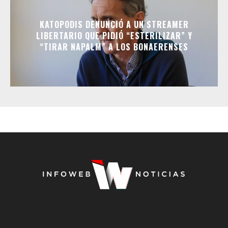
KATOPODIS DENUNCIÓ A UN STREAMER
LIBERTARIO QUE PIDIÓ “ESTERILIZAR” Y
“TIRAR NAPALM” A LOS BONAERENSES