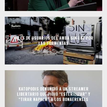
MILES DE USUARIOS DEL AMBA SIN LUZ POR
LAS TORMENTAS
KATOPODIS DENUNCIÓ A UN STREAMER
LIBERTARIO QUE PIDIÓ “ESTERILIZAR” Y
“TIRAR NAPALM” A LOS BONAERENSES