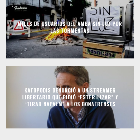
MILES DE USUARIOS DEL AMBA SIN LUZ POR
LAS TORMENTAS
KATOPODIS DENUNCIÓ A UN STREAMER
LIBERTARIO QUE PIDIÓ “ESTERILIZAR” Y
“TIRAR NAPALM” A LOS BONAERENSES