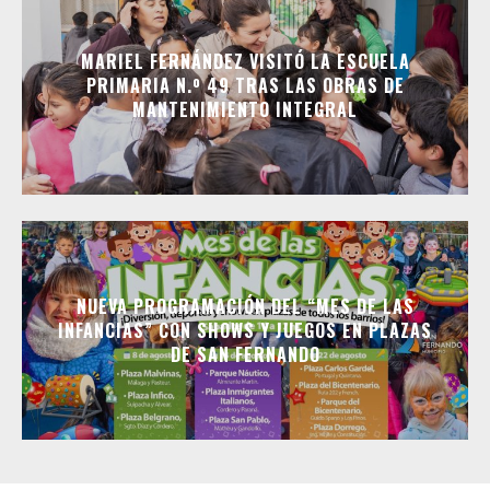
MARIEL FERNÁNDEZ VISITÓ LA ESCUELA
PRIMARIA N.º 49 TRAS LAS OBRAS DE
MANTENIMIENTO INTEGRAL
NUEVA PROGRAMACIÓN DEL “MES DE LAS
INFANCIAS” CON SHOWS Y JUEGOS EN PLAZAS
DE SAN FERNANDO