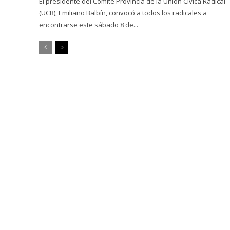
El presidente del Comité Provincia de la Unión Cívica Radical
(UCR), Emiliano Balbín, convocó a todos los radicales a
encontrarse este sábado 8 de...