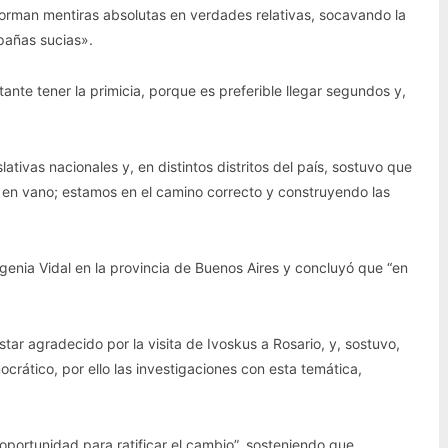
forman mentiras absolutas en verdades relativas, socavando la
pañas sucias».
ante tener la primicia, porque es preferible llegar segundos y,
ativas nacionales y, en distintos distritos del país, sostuvo que
n en vano; estamos en el camino correcto y construyendo las
genia Vidal en la provincia de Buenos Aires y concluyó que “en
tar agradecido por la visita de Ivoskus a Rosario, y, sostuvo,
crático, por ello las investigaciones con esta temática,
 oportunidad para ratificar el cambio”, sosteniendo que