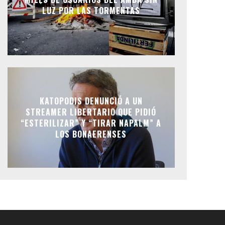
LUZ POR LAS TORMENTAS
KATOPODIS DENUNCIÓ A UN
STREAMER LIBERTARIO QUE PIDIÓ
“ESTERILIZAR” Y “TIRAR NAPALM” A
LOS BONAERENSES