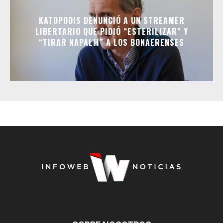
KATOPODIS DENUNCIÓ A UN STREAMER
LIBERTARIO QUE PIDIÓ “ESTERILIZAR” Y
“TIRAR NAPALM” A LOS BONAERENSES