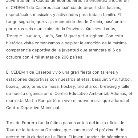
Juventud en la Ciudad de Buenos Aires se encendió anoche en
el CEDEM 1 de Caseros acompañada de deportistas locales,
espectáculos musicales y actividades para toda la familia. El
fuego sagrado, que viaja encendido desde Grecia, pasó antes
por otros seis municipios de la Provincia: Quilmes, Lanús,
Trenque Lauquen, Junín, San Miguel y Hurlingham. Con esta
histórica visita comenzamos a palpitar la emoción de la máxima
competencia deportiva de la juventud que arrancará el 6 de
octubre con 4 mil atletas de 206 países.
El CEDEM 1 de Caseros vivió una gran fiesta con talleres y
estaciones deportivas con nuestros atletas: básquet 3×3, fútbol,
boxeo, judo, tenis de mesa, hockey, tiro al arco, breaking y taller
de huerta orgánica en el Centro Educativo Ambiental. Además, el
muralista Martín Ron pintó en vivo el nuevo mural que adorna el
Centro Deportivo Municipal.
Tres de Febrero fue la última parada antes del inicio oficial del
Tour de la Antorcha Olímpica, que comenzará el próximo 5 de
agosto en la ciudad de La Plata. El joven jugador de bádminton,