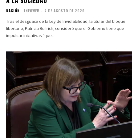
A LA SOCIEDAD”
NACIÓN
INFOWEB
-
7 DE AGOSTO DE 2026
Tras el desguace de la Ley de Inviolabilidad, la titular del bloque
libertario, Patricia Bullrich, consideró que el Gobierno tiene que
impulsar iniciativas “que...