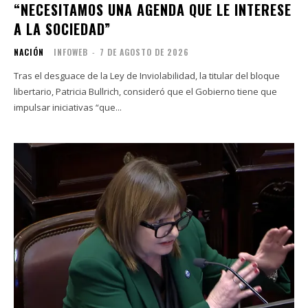
“NECESITAMOS UNA AGENDA QUE LE INTERESE
A LA SOCIEDAD”
NACIÓN
INFOWEB
-
7 DE AGOSTO DE 2026
Tras el desguace de la Ley de Inviolabilidad, la titular del bloque
libertario, Patricia Bullrich, consideró que el Gobierno tiene que
impulsar iniciativas “que...